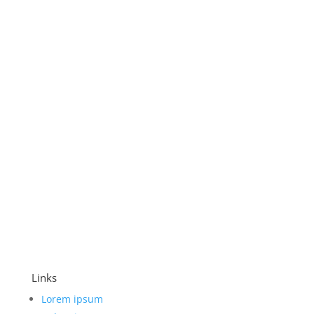
elit. Aenean scelerisque suscipit condimentum.
Vestibulum in scelerisque eros. Fusce sed massa vel
sem commodo.
Links
Lorem ipsum