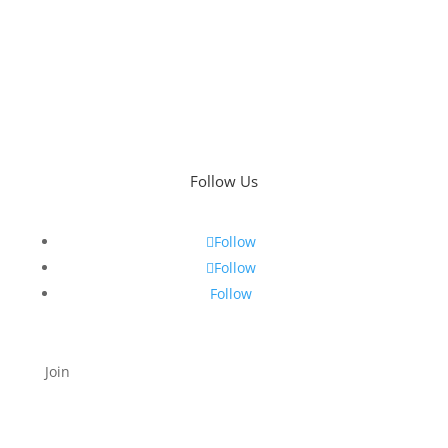
Follow Us
Follow
Follow
Follow
Join
Suscríbete a nuestras alertas
Lorem ipsum dolor sit amet, consectetur adipiscing